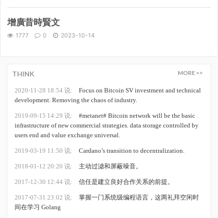
增廣昔時賢文
1777
0
2023-10-14
MORE >>
THINK
2020-11-28 18:54 说:
Focus on Bitcoin SV investment and technical
development. Removing the chaos of industry.
2019-09-15 14:29 说:
#metanet# Bitcoin network will be the basic
infrastructure of new commercial strategies. data storage controlled by
users end and value exchange universal.
2019-03-19 11:50 说:
Cardano’s transition to decentralization.
2018-01-12 20:20 说:
主动过滤和屏蔽噪音。
2017-12-30 12:44 说:
信任是建立良好合作关系的前提。
2017-07-31 23:02 说:
掌握一门系统级编程语言，这两礼拜空闲时
间在学习 Golang