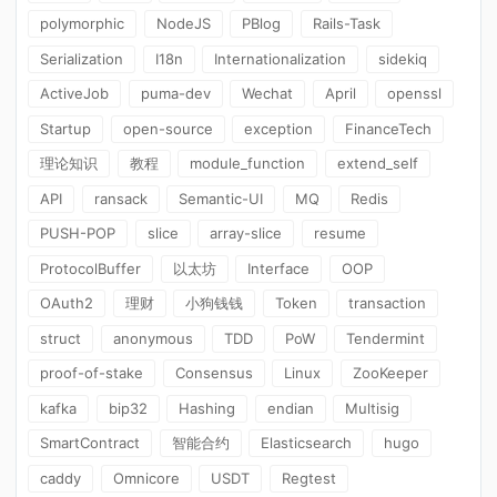
polymorphic
NodeJS
PBlog
Rails-Task
Serialization
I18n
Internationalization
sidekiq
ActiveJob
puma-dev
Wechat
April
openssl
Startup
open-source
exception
FinanceTech
理论知识
教程
module_function
extend_self
API
ransack
Semantic-UI
MQ
Redis
PUSH-POP
slice
array-slice
resume
ProtocolBuffer
以太坊
Interface
OOP
OAuth2
理财
小狗钱钱
Token
transaction
struct
anonymous
TDD
PoW
Tendermint
proof-of-stake
Consensus
Linux
ZooKeeper
kafka
bip32
Hashing
endian
Multisig
SmartContract
智能合约
Elasticsearch
hugo
caddy
Omnicore
USDT
Regtest