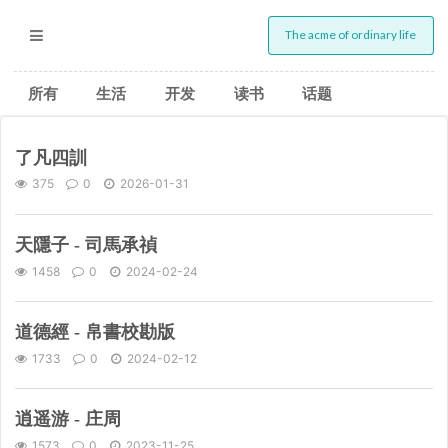
The acme of ordinary life
所有
生活
开发
读书
话题
了凡四訓
375
0
2026-01-31
天隱子 - 司馬承禎
1458
0
2024-02-24
道德經 - 帛書校勘版
1733
0
2024-02-12
逍遥游 - 庄周
1573
0
2023-11-25