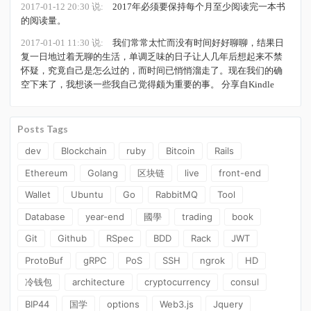
2017-01-12 20:30 说:
2017年必须要保持每个月至少阅读完一本书
的阅读量。
2017-01-01 11:30 说:
我们常常太忙而没有时间好好聊聊，结果日
复一日地过着无聊的生活，单调乏味的日子让人几年后想起来不禁
怀疑，究竟自己是怎么过的，而时间已悄悄溜走了。现在我们的确
空下来了，我想谈一些我自己觉得颇为重要的事。 分享自Kindle ​​​​
Posts Tags
dev
Blockchain
ruby
Bitcoin
Rails
Ethereum
Golang
区块链
live
front-end
Wallet
Ubuntu
Go
RabbitMQ
Tool
Database
year-end
國學
trading
book
Git
Github
RSpec
BDD
Rack
JWT
ProtoBuf
gRPC
PoS
SSH
ngrok
HD
冷钱包
architecture
cryptocurrency
consul
BIP44
国学
options
Web3.js
Jquery