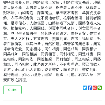
樂得賢者養人厚。國將霸者士皆歸，邦將亡者賢先避。地薄
者大物不產，水淺者大物不游，樹禿者大禽不棲，林疏者大
獸不居。山峭者崩，澤滿者溢。棄玉取石者盲，羊質虎皮者
飾。衣不舉領者倒，走不視地者顛。柱弱者屋壞，輔弱者國
傾。足寒傷心，人怨傷國，山將崩者下先隳，國將衰者人先
弊。根枯枝朽，人困國殘。與覆車同軌者傾，與亡國同事者
滅。見已生者慎將生，惡其跡者須避之。畏危者安，畏亡者
存。夫人之所行，有道則吉，無道則兇。吉者百福所歸，兇
者百禍所攻，非其神圣，自然所鐘。務善策者無惡事，無遠
慮者有近憂。同志相得，同仁相憂，同惡相黨，同愛相求，
同美相妒，同智相謀，同貴相害，同利相忌，同聲相應，同
氣相感，同類相依，同義相親，同難相濟，同道相成，同藝
相規，同巧相勝，此乃數之所得，不有與理違。釋己而教人
者逆，正己而化人者順，逆者難從，順者易行，難從則亂，
易行則理。如此，理身，理家，理國，可也。右第六章，言
安而履之謂禮。
0
Like