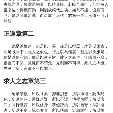
去就之理，故潛居抱道，以待其時。若時至而行，則能極人
臣之位；得機而動，則能成絕代之功。如其不遇，沒身而
已。是以其道足高，而名重于后代。右第一章，言道不可以
無始。
正道章第二
德足以懷遠，信足以一異，義足以得眾，才足以鑒古，
明足以照下，此人之俊也。行足以為儀表，智足以決嫌疑，
信足以使守約，廉足以使分財，此人之豪也。守職而不廢，
處義而不回，見嫌而不茍免，見利而不茍得，此人之杰也。
右第二章，言道不可以非正。
求人之志章第三
絕嗜禁欲，所以除累；抑非損惡，所以禳過；貶酒闕
色，所以無污；避嫌遠疑，所以不誤；博學切問，所以廣
知；高行微言，所以修身；恭儉謙約，所以自守；深計遠
慮，所以不窮；親仁友直，所以扶顛；近恕篤行，所以接