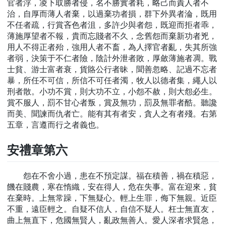
官者浮，凌下取勝者侵，名不勝實者耗，略己而責人者不
治，自厚而薄人者棄，以過棄功者損，群下外異者淪，既用
不任者疏，行賞吝色者沮，多許少與者怨，既迎而拒者乖，
薄施厚望者不報，貴而忘賤者不久，念舊怨而棄新功者兇，
用人不得正者殆，強用人者不畜，為人擇官者亂，失其所強
者弱，決策于不仁者險，陰計外泄者敗，厚斂薄施者凋。戰
士貧、游士富者衰，貨賂公行者昧，聞善忽略、記過不忘者
暴，所任不可信，所信不可任者濁，牧人以德者集，繩人以
刑者散。小功不賞，則大功不立，小怨不赦，則大怨必生。
賞不服人，罰不甘心者叛，賞及無功，罰及無罪者酷。聽讒
而美、聞諫而仇者亡。能有其有者安，貪人之有者殘。右第
五章，言遵而行之者義也。
安禮章第六
怨在不舍小過，患在不預定謀。福在積善，禍在積惡，
饑在賤農，寒在惰織，安在得人，危在失事。富在迎來，貧
在棄時。上無常躁，下無疑心。輕上生罪，侮下無親。近臣
不重，遠臣輕之。自疑不信人，自信不疑人。枉士無直友，
曲上無直下，危國無賢人，亂政無善人。愛人深者求賢急，