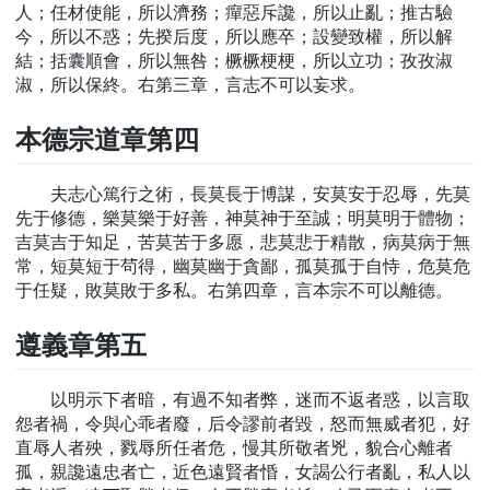
人；任材使能，所以濟務；癉惡斥讒，所以止亂；推古驗
今，所以不惑；先揆后度，所以應卒；設變致權，所以解
結；括囊順會，所以無咎；橛橛梗梗，所以立功；孜孜淑
淑，所以保終。右第三章，言志不可以妄求。
本德宗道章第四
夫志心篤行之術，長莫長于博謀，安莫安于忍辱，先莫
先于修德，樂莫樂于好善，神莫神于至誠；明莫明于體物；
吉莫吉于知足，苦莫苦于多愿，悲莫悲于精散，病莫病于無
常，短莫短于茍得，幽莫幽于貪鄙，孤莫孤于自恃，危莫危
于任疑，敗莫敗于多私。右第四章，言本宗不可以離德。
遵義章第五
以明示下者暗，有過不知者弊，迷而不返者惑，以言取
怨者禍，令與心乖者廢，后令謬前者毀，怒而無威者犯，好
直辱人者殃，戮辱所任者危，慢其所敬者兇，貌合心離者
孤，親讒遠忠者亡，近色遠賢者惛，女謁公行者亂，私人以