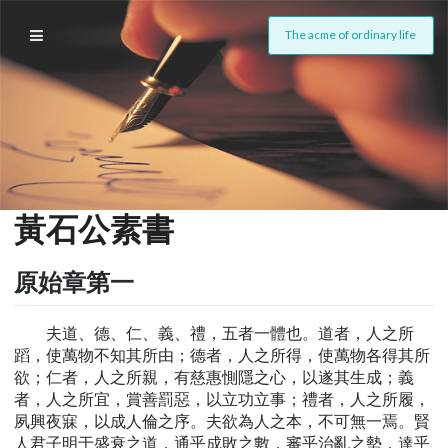
The acme of ordinary life
黃石公素書
原始章第一
夫道、德、仁、義、禮，五者一體也。道者，人之所
蹈，使萬物不知其所由；德者，人之所得，使萬物各得其所
欲；仁者，人之所親，有慈惠惻隱之心，以遂其生成；義
者，人之所宜，賞善罰惡，以立功立事；禮者，人之所履，
夙興夜寐，以成人倫之序。夫欲為人之本，不可無一焉。賢
人君子明于盛衰之道，通乎成敗之數，審乎治亂之勢，達乎