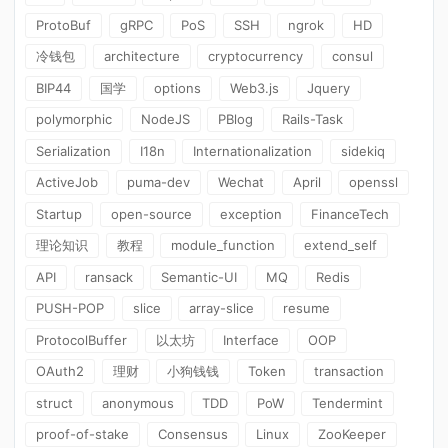
ProtoBuf
gRPC
PoS
SSH
ngrok
HD
冷钱包
architecture
cryptocurrency
consul
BIP44
国学
options
Web3.js
Jquery
polymorphic
NodeJS
PBlog
Rails-Task
Serialization
I18n
Internationalization
sidekiq
ActiveJob
puma-dev
Wechat
April
openssl
Startup
open-source
exception
FinanceTech
理论知识
教程
module_function
extend_self
API
ransack
Semantic-UI
MQ
Redis
PUSH-POP
slice
array-slice
resume
ProtocolBuffer
以太坊
Interface
OOP
OAuth2
理财
小狗钱钱
Token
transaction
struct
anonymous
TDD
PoW
Tendermint
proof-of-stake
Consensus
Linux
ZooKeeper