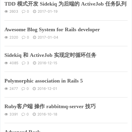
TDD 模式开发 Sidekiq 为后端的 ActiveJob 任务队列
2603
0
2017-01-19
Awesome Blog System for Rails developer
2320
0
2017-01-04
Sidekiq 和 ActiveJob 实现定时循环任务
4085
3
2016-12-15
Polymorphic association in Rails 5
2477
0
2016-12-01
Ruby客户端 操作 rabbitmq-server 技巧
3391
0
2016-10-18