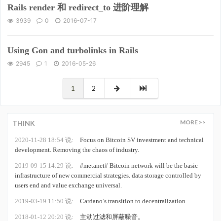
Rails render 和 redirect_to 进阶理解
3939
0
2016-07-17
Using Gon and turbolinks in Rails
2945
1
2016-05-26
1
2
MORE >>
THINK
2020-11-28 18:54 说:
Focus on Bitcoin SV investment and technical
development. Removing the chaos of industry.
2019-09-15 14:29 说:
#metanet# Bitcoin network will be the basic
infrastructure of new commercial strategies. data storage controlled by
users end and value exchange universal.
2019-03-19 11:50 说:
Cardano’s transition to decentralization.
2018-01-12 20:20 说:
主动过滤和屏蔽噪音。