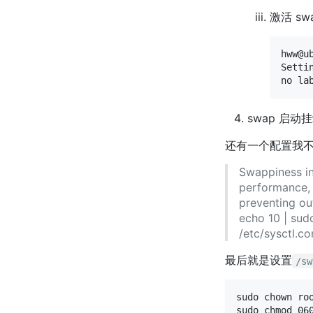
激活 sw
hww@u
Setti
swap 启动
还有一个配置我
Swappiness in
performance, 
preventing ou
echo 10 | sud
/etc/sysctl.co
最后就是设置
/sw
sudo chown roo