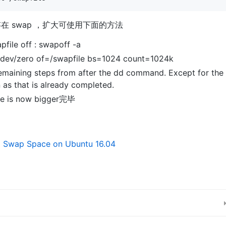
在 swap ，扩大可使用下面的方法
pfile off : swapoff -a
/dev/zero of=/swapfile bs=1024 count=1024k
remaining steps from after the dd command. Except for the
 as that is already completed.
le is now bigger完毕
 Swap Space on Ubuntu 16.04