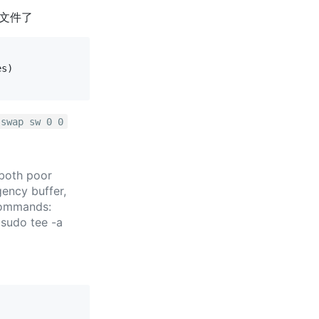
 文件了
s)

 swap sw 0 0
 both poor
gency buffer,
commands:
sudo tee -a