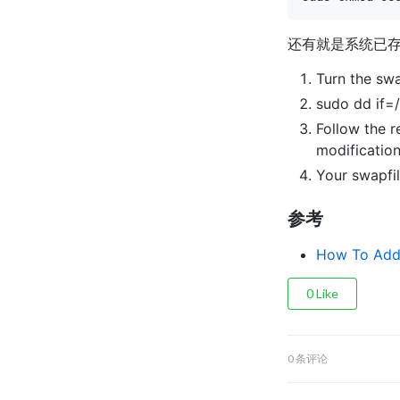
还有就是系统已存
Turn the swa
sudo dd if=
Follow the 
modification
Your swapfi
参考
How To Add
0
Like
0 条评论