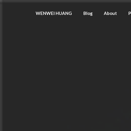
WENWEI HUANG
Blog
About
P