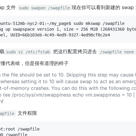
ap 文件
现在你可以看到新建的 swap
sudo swapon /swapfile
buntu-512mb-nyc2-01:~/my_page$ sudo mkswap /swapfile

ng up swapspace version 1, size = 256 MiB (268431360 byte
挂载
把这行配置拷贝进去
sudo vi /etc/fstab
/swapfile none
不懂代表啥，但是很有道理的样子
 the file should be set to 10. Skipping this step may cause
whereas setting it to 10 will cause swap to act as an emer
t-of-memory crashes. You can do this with the following 
o tee /proc/sys/vm/swappiness echo vm.swappiness = 10 | 
nf
文件权限
apfile
t:root /swapfile
