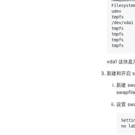
Filesyste
udev     
tmpfs    
/dev/vda1
tmpfs    
tmpfs    
tmpfs    
vda1 这块
新建和开启 s
新建 sw
swapfi
设置 sw
Setti