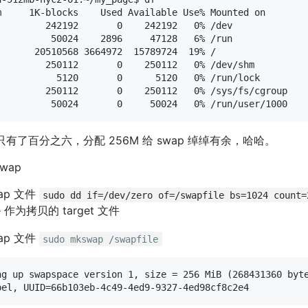
m     1K-blocks    Used Available Use% Mounted on

         242192       0    242192   0% /dev

          50024    2896     47128   6% /run

       20510568 3664972  15789724  19% /

         250112       0    250112   0% /dev/shm

           5120       0      5120   0% /run/lock

         250112       0    250112   0% /sys/fs/cgroup

盘只有了百分之六，分配 256M 给 swap 绰绰有余，哈哈。
wap
ap 文件
sudo dd if=/dev/zero of=/swapfile bs=1024 count=
le 作为拷贝的 target 文件
ap 文件
sudo mkswap /swapfile
ng up swapspace version 1, size = 256 MiB (268431360 byte